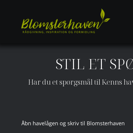
Skip
to
content
STIL ET S
Har du et spørgsmål til Kenns ha
Åbn havelågen og skriv til Blomsterhaven