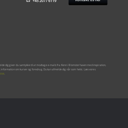
+45 2077 6119
elde dig giver du samtykke til at modtage e-mails fra Kenn i Blomsterhaven med inspiration,
 information om kurser og foredrag. Du kan afmelde dig når som helst. Læs vores
litik
.