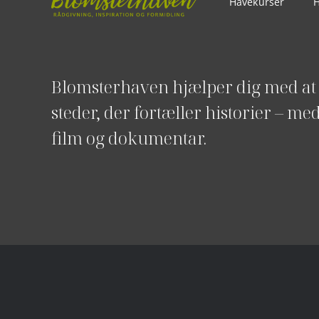
Havekurser
H
Blomsterhaven hjælper dig med at
steder, der fortæller historier – me
film og dokumentar.
Om Kenn og Blomsterhaven