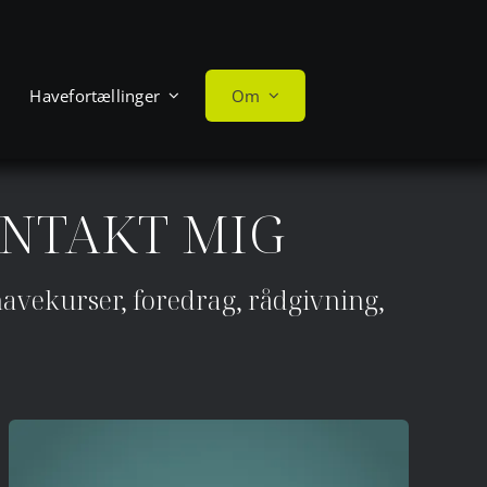
Havefortællinger
Om
ONTAKT MIG
havekurser, foredrag, rådgivning,