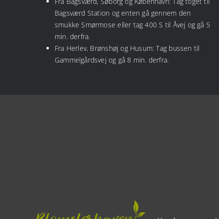
Fra Bagsværd, Søborg og København: Tag toget til
Bagsværd Station og enten gå gennem den
smukke Smørmose eller tag 400 S til Åvej og gå 5
min. derfra.
Fra Herlev, Brønshøj og Husum: Tag bussen til
Gammelgårdsvej og gå 8 min. derfra.