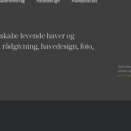
aveforedrag
Havedesign
Havepodcast
 skabe levende haver og
d rådgivning, havedesign, foto,
Ved at tilm
nyheder og
privatlivspo